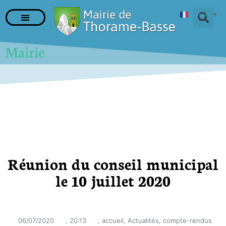
Français
▼
Mairie
Réunion du conseil municipal
le 10 juillet 2020
06/07/2020
,
20:13
,
accueil
,
Actualités
,
compte-rendus