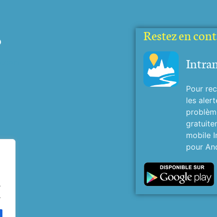
Restez en conta
o
Intra
o.com
Pour rec
les alert
problème
gratuite
mobile I
pour And
.
.