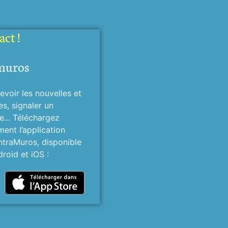
ct !
muros
evoir les nouvelles et
es, signaler un
... Téléchargez
ment l’application
ntraMuros, disponible
roid et iOS :