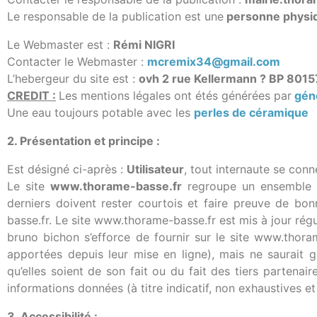
Le responsable de la publication est une
personne physi
Le Webmaster est :
Rémi NIGRI
Contacter le Webmaster :
mcremix34@gmail.com
L’hebergeur du site est :
ovh 2 rue Kellermann ? BP 80
CREDIT :
Les mentions légales ont étés générées par
gén
Une eau toujours potable avec les
perles de céramique
2. Présentation et principe :
Est désigné ci-après :
Utilisateur
, tout internaute se conn
Le site
www.thorame-basse.fr
regroupe un ensemble de 
derniers doivent rester courtois et faire preuve de bon
basse.fr. Le site www.thorame-basse.fr est mis à jour rég
bruno bichon s’efforce de fournir sur le site www.thora
apportées depuis leur mise en ligne), mais ne saurait gar
qu’elles soient de son fait ou du fait des tiers partenaire
informations données (à titre indicatif, non exhaustives et
3. Accessibilité :