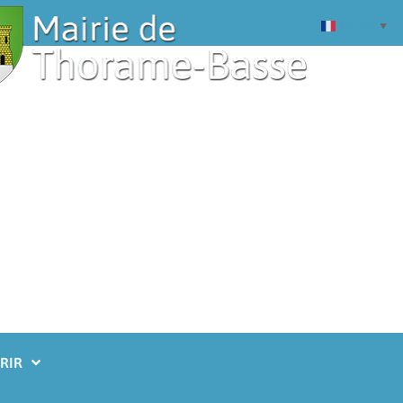
Français
▼
RIR