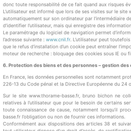
donc toute responsabilité de ce fait quand aux risques éve
L’utilisateur est informé que lors de ses visites sur le si
automatiquement sur son ordinateur par l’intermédiaire d
d’identifier l’utilisateur, mais qui enregistre des informatio
Le paramétrage du logiciel de navigation permet d’informe
l’adresse suivante :
www.cnil.fr
. L’utilisateur peut toutefo
que le refus d’installation d’un cookie peut entraîner l’im
moteur de recherche : bloquage des cookies sous IE ou fir
6. Protection des biens et des personnes – gestion des
En France, les données personnelles sont notamment protégé
226-13 du Code pénal et la Directive Européenne du 24 
Sur le site www.thorame-basse.fr, bruno bichon ne colle
relatives à l’utilisateur que pour le besoin de certains s
toute connaissance de cause, notamment lorsqu’il procèd
basse.fr l’obligation ou non de fournir ces informations.
Conformément aux dispositions des articles 38 et suivants
tout utilisateur dispose d’un droit d’accès, de rectificat