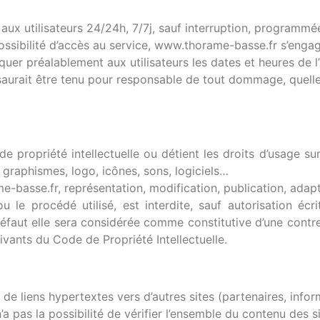
aux utilisateurs 24/24h, 7/7j, sauf interruption, programmé
ssibilité d’accès au service, www.thorame-basse.fr s’enga
quer préalablement aux utilisateurs les dates et heures de l
urait être tenu pour responsable de tout dommage, quelle q
de propriété intellectuelle ou détient les droits d’usage s
s, graphismes, logo, icônes, sons, logiciels…
-basse.fr, représentation, modification, publication, adapta
le procédé utilisé, est interdite, sauf autorisation écr
défaut elle sera considérée comme constitutive d’une contr
vants du Code de Propriété Intellectuelle.
e liens hypertextes vers d’autres sites (partenaires, info
 pas la possibilité de vérifier l’ensemble du contenu des sit