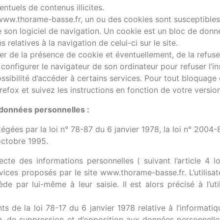
ntuels de contenus illicites.
te www.thorame-basse.fr, un ou des cookies sont susceptibles 
e son logiciel de navigation. Un cookie est un bloc de don
ns relatives à la navigation de celui-ci sur le site.
r de la présence de cookie et éventuellement, de la refuse
is configurer le navigateur de son ordinateur pour refuser l’i
possibilité d’accéder à certains services. Pour tout bloquag
efox et suivez les instructions en fonction de votre version
 données personnelles :
es par la loi n° 78-87 du 6 janvier 1978, la loi n° 2004-80
octobre 1995.
cte des informations personnelles ( suivant l’article 4 l
ervices proposés par le site www.thorame-basse.fr. L’utilisa
e par lui-même à leur saisie. Il est alors précisé à l’ut
 de la loi 78-17 du 6 janvier 1978 relative à l’informatique
ion, de suppression et d’opposition aux données personnelle