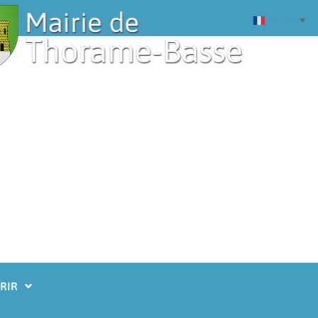
Français
▼
RIR