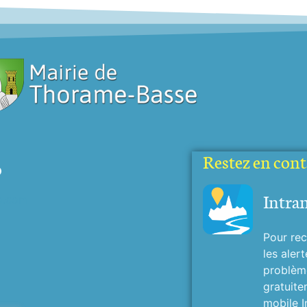
Restez en conta
o
Intra
o.com
Pour rec
les alert
problème
gratuite
mobile I