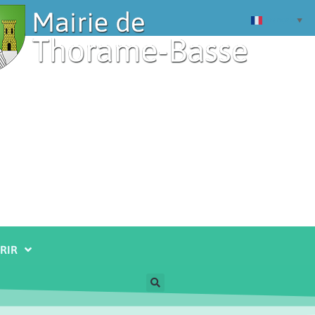
Français
▼
RIR