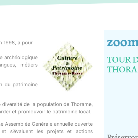
zoom 
en 1998, a pour
TOUR D
e archéologique
angues, métiers
THORA
on du patrimoine
he diversité de la population de Thorame,
rder et promouvoir le patrimoine local.
une Assemblée Générale annuelle ouverte
et s’évaluent les projets et actions
Préservon