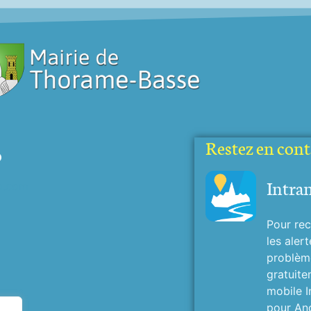
Restez en conta
o
Intra
o.com
Pour rec
les alert
problème
gratuite
mobile I
pour And