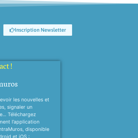
Inscription Newsletter
ct !
muros
evoir les nouvelles et
es, signaler un
... Téléchargez
ment l’application
ntraMuros, disponible
roid et iOS :