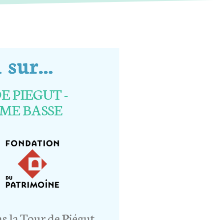
sur...
E PIEGUT -
ME BASSE
s la Tour de Piégut,