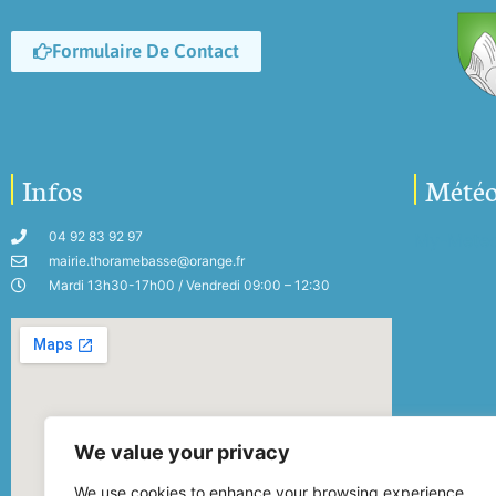
Formulaire De Contact
Infos
Mété
04 92 83 92 97
My-Mete
mairie.thoramebasse@orange.fr
Mardi 13h30-17h00 / Vendredi 09:00 – 12:30
We value your privacy
We use cookies to enhance your browsing experience,