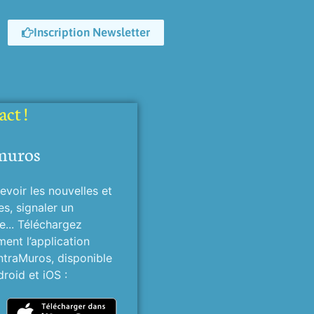
Inscription Newsletter
ct !
muros
evoir les nouvelles et
es, signaler un
... Téléchargez
ment l’application
ntraMuros, disponible
roid et iOS :