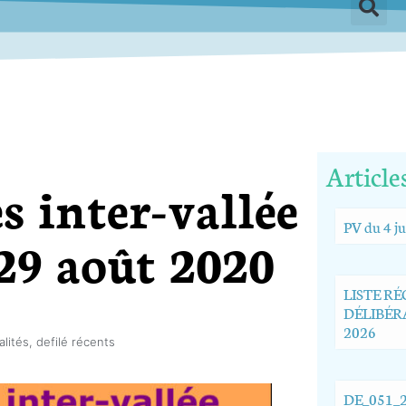
Article
s inter-vallée
PV du 4 ju
 29 août 2020
LISTE R
DÉLIBÉRA
2026
alités
,
defilé récents
DE_051_2