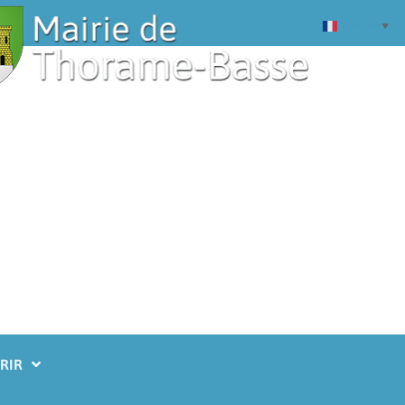
Français
▼
RIR