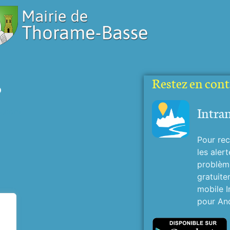
Restez en conta
o
Intra
o.com
Pour rec
les alert
problème
gratuite
mobile I
pour And