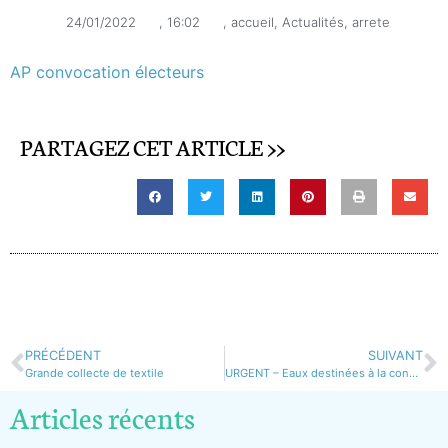
24/01/2022
,
16:02
,
accueil
,
Actualités
,
arrete
AP convocation électeurs
PARTAGEZ CET ARTICLE >>
PRÉCÉDENT
SUIVANT
Grande collecte de textile
URGENT – Eaux destinées à la consommation humaine – Dépassement Référence – 2408 – THORAME-BASSE – PSV 1111 – LIEU DIT LA VALETTE – PLV du 20/01/2022
Articles récents