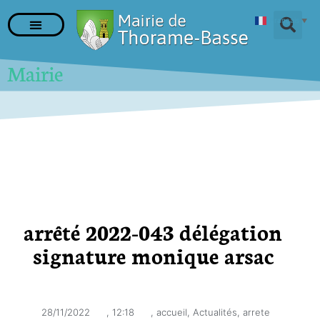
Français
▼
Mairie
arrêté 2022-043 délégation
signature monique arsac
28/11/2022
,
12:18
,
accueil
,
Actualités
,
arrete