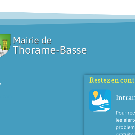
Restez en conta
o
Intra
o.com
Pour rec
les alert
problème
gratuite