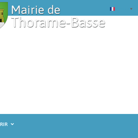
Français
▼
RIR