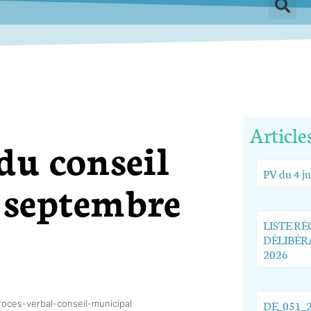
Article
du conseil
PV du 4 ju
 septembre
LISTE R
DÉLIBÉRA
2026
DE_051_2
roces-verbal-conseil-municipal