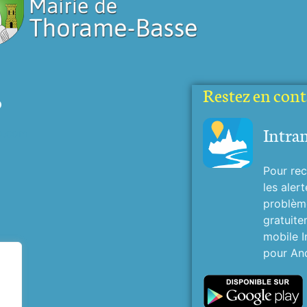
Restez en conta
o
Intra
o.com
Pour rec
les alert
problème
gratuite
mobile I
pour And
.