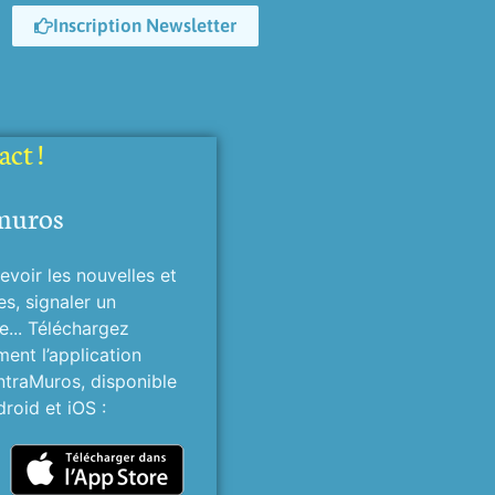
Inscription Newsletter
ct !
muros
evoir les nouvelles et
es, signaler un
... Téléchargez
ment l’application
ntraMuros, disponible
roid et iOS :