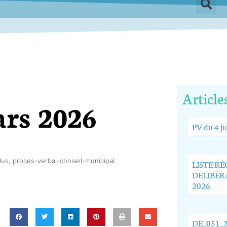
Article
rs 2026
PV du 4 ju
dus
,
proces-verbal-conseil-municipal
LISTE R
DÉLIBÉRA
2026
DE_051_2