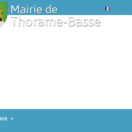
Français
▼
RIR