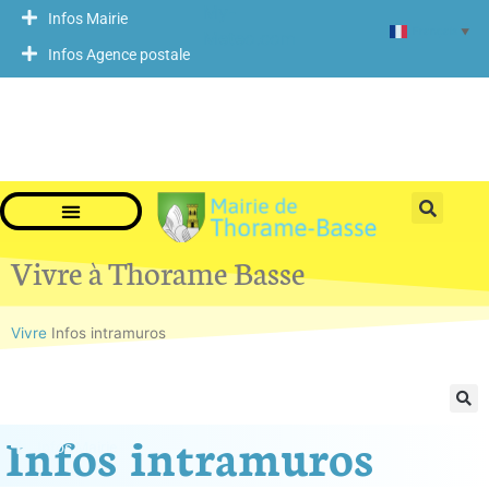
My-
Infos Mairie
Français
▼
Meteo.com
Infos Agence postale
Vivre à Thorame Basse
Vivre
Infos intramuros
Infos intramuros
Infos Mairie