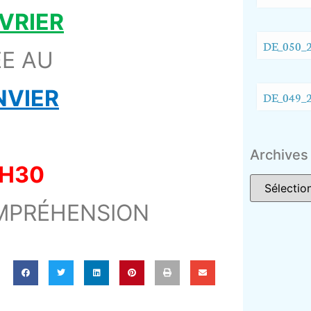
VRIER
DE_050_2
E AU
NVIER
DE_049_2
Archives
6H30
MPRÉHENSION