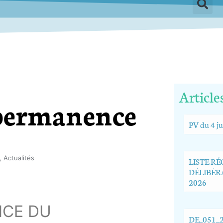
Article
permanence
PV du 4 ju
,
Actualités
LISTE R
DÉLIBÉRA
2026
NCE DU
DE_051_2