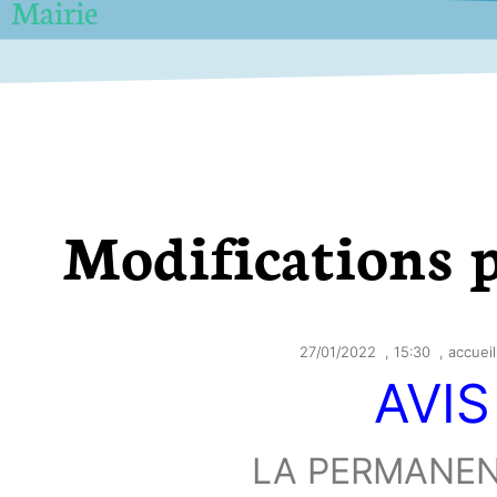
Mairie
Modifications 
27/01/2022
,
15:30
,
accueil
AVIS
LA PERMANE