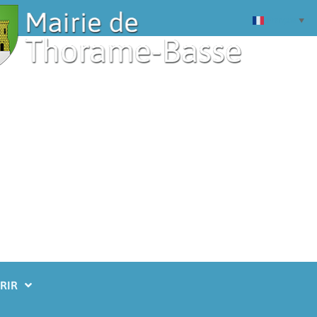
Français
▼
RIR