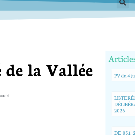
Article
 de la Vallée
PV du 4 ju
ccueil
LISTE R
DÉLIBÉRA
2026
DE_051_2