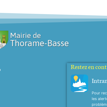
Restez en conta
o
Intra
o.com
Pour rec
les alert
problème