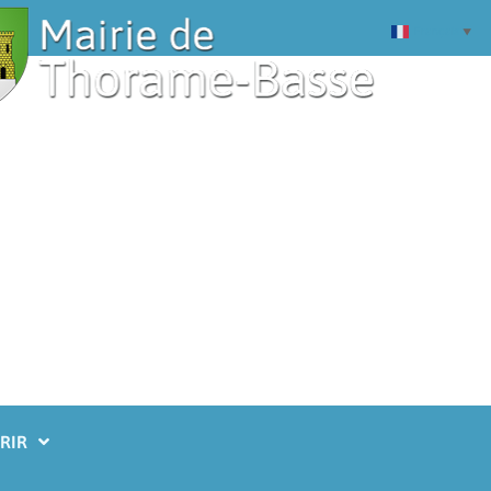
Français
▼
RIR