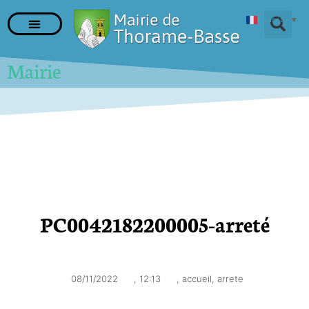
Français
▼
Mairie
PC0042182200005-arreté
08/11/2022
,
12:13
,
accueil
,
arrete