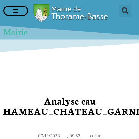
Mairie
Analyse eau
HAMEAU_CHATEAU_GARN
09/10/2023
,
09:52
,
accueil