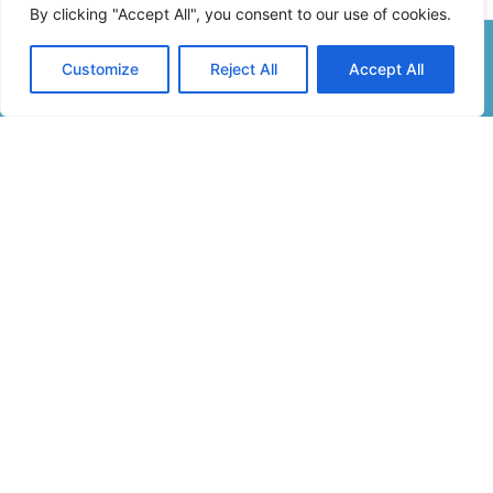
By clicking "Accept All", you consent to our use of cookies.
Customize
Reject All
Accept All
Formulaire De Contact
Inscription Newsletter
Infos
04 92 83 92 97
mairie.thoramebasse@orange.fr