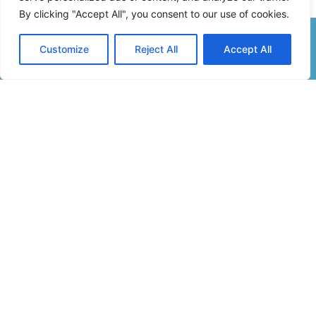
By clicking "Accept All", you consent to our use of cookies.
Customize
Reject All
Accept All
Formulaire De Contact
Inscription Newsletter
Infos
04 92 83 92 97
mairie.thoramebasse@orange.fr