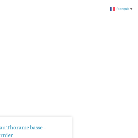
Français
▼
eau Thorame basse –
rnier